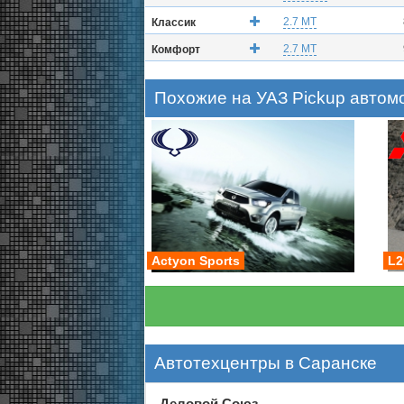
2.7 MT
Классик
2.7 MT
Комфорт
Похожие на УАЗ Pickup автом
Actyon Sports
L2
Автотехцентры в Саранске
Деловой Союз