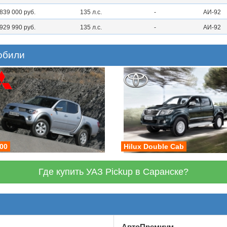
839 000 руб.
135 л.с.
-
АИ-92
929 990 руб.
135 л.с.
-
АИ-92
обили
00
Hilux Double Cab
Где купить УАЗ Pickup в Саранске?
АвтоПремиум