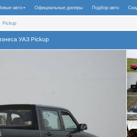
Новые авто
Официальные дилеры
Подбор авто
Ски
Pickup
знеса УАЗ Pickup