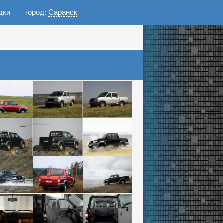
дки
город:
Саранск