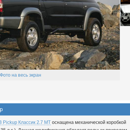
Фото на весь экран
up
 Pickup Классик 2.7 MT
оснащена механической коробкой