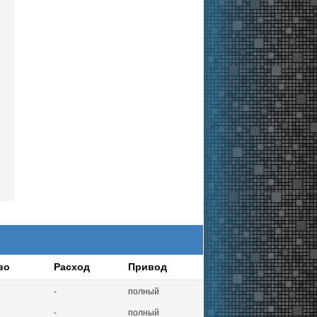
во
Расход
Привод
-
полный
-
полный