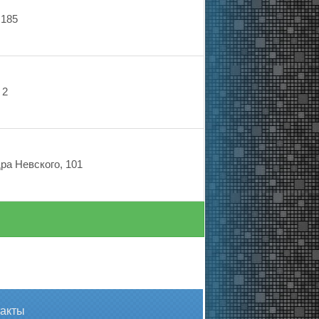
 185
 2
ра Невского, 101
такты