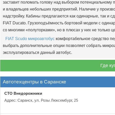
заставит поломать голову над выбором потенциальному 
и владельцев небольших предприятий. Наличие у произво
надстройку. Кабины предлагаются как одинарные, так и 
FIAT Ducato. Грузоподъёмность бортовой модели с одинар
со многими «полуторками», но в плюсах у них не только 
FIAT Scudo микроавтобус
комфортабельное средство пе
выбрать дополнительные опции позволяет собрать микроав
эксплуатироваться данный автобус.
Где ку
Автотехцентры в Саранске
СТО Внедорожники
Адрес: Саранск, ул. Розы Люксембург, 25