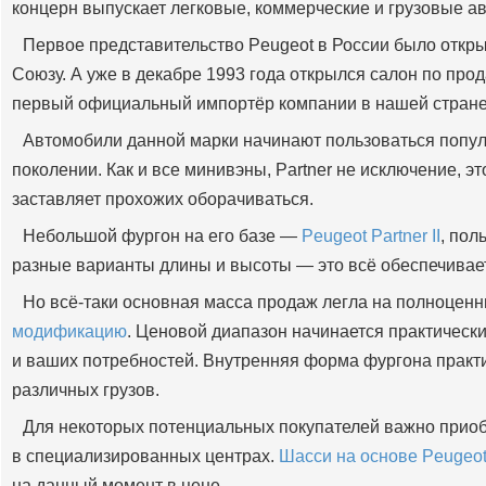
концерн выпускает легковые, коммерческие и грузовые а
Первое представительство Peugeot в России было открыт
Союзу. А уже в декабре 1993 года открылся салон по пр
первый официальный импортёр компании в нашей стране
Автомобили данной марки начинают пользоваться попул
поколении. Как и все минивэны, Partner не исключение, 
заставляет прохожих оборачиваться.
Небольшой фургон на его базе —
Peugeot Partner II
, пол
разные варианты длины и высоты — это всё обеспечивает
Но всё-таки основная масса продаж легла на полноцен
модификацию
. Ценовой диапазон начинается практически
и ваших потребностей. Внутренняя форма фургона практ
различных грузов.
Для некоторых потенциальных покупателей важно приоб
в специализированных центрах.
Шасси на основе Peugeot
на данный момент в цене.