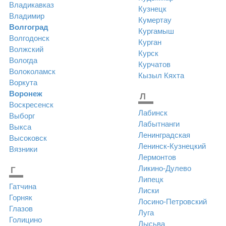
Владикавказ
Кузнецк
Владимир
Кумертау
Волгоград
Кургамыш
Волгодонск
Курган
Волжский
Курск
Вологда
Курчатов
Волоколамск
Кызыл
Кяхта
Воркута
Воронеж
Л
Воскресенск
Лабинск
Выборг
Лабытнанги
Выкса
Ленинградская
Высоковск
Ленинск-Кузнецкий
Вязники
Лермонтов
Ликино-Дулево
Г
Липецк
Гатчина
Лиски
Горняк
Лосино-Петровский
Глазов
Луга
Голицино
Лысьва