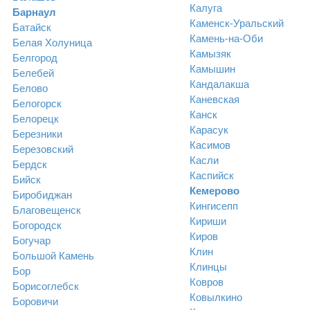
Калуга
Барнаул
Каменск-Уральский
Батайск
Камень-на-Оби
Белая Холуница
Камызяк
Белгород
Камышин
Белебей
Кандалакша
Белово
Каневская
Белогорск
Канск
Белорецк
Карасук
Березники
Касимов
Березовский
Касли
Бердск
Каспийск
Бийск
Кемерово
Биробиджан
Кингисепп
Благовещенск
Кириши
Богородск
Киров
Богучар
Клин
Большой Камень
Клинцы
Бор
Ковров
Борисоглебск
Ковылкино
Боровичи