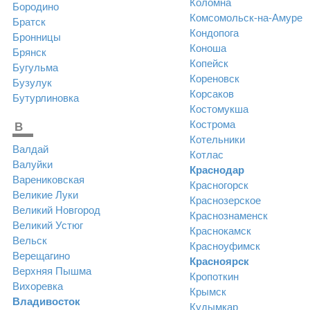
Коломна
Бородино
Комсомольск-на-Амуре
Братск
Кондопога
Бронницы
Коноша
Брянск
Копейск
Бугульма
Кореновск
Бузулук
Корсаков
Бутурлиновка
Костомукша
Кострома
В
Котельники
Валдай
Котлас
Валуйки
Краснодар
Варениковская
Красногорск
Великие Луки
Краснозерское
Великий Новгород
Краснознаменск
Великий Устюг
Краснокамск
Вельск
Красноуфимск
Верещагино
Красноярск
Верхняя Пышма
Кропоткин
Вихоревка
Крымск
Владивосток
Кудымкар