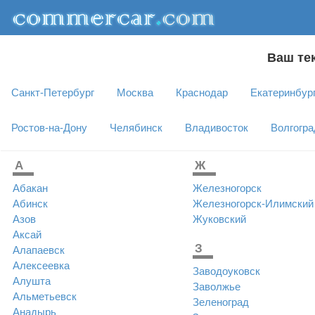
Ваш те
Санкт-Петербург
Москва
Краснодар
Екатеринбур
Ростов-на-Дону
Челябинск
Владивосток
Волгогра
A
Ж
Абакан
Железногорск
Абинск
Железногорск-Илимский
Азов
Жуковский
Аксай
З
Алапаевск
Алексеевка
Заводоуковск
Алушта
Заволжье
Альметьевск
Зеленоград
Анадырь