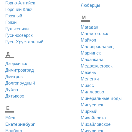
Горно-Алтайск
Люберцы
Горячий Ключ
Грозный
М
Грязи
Магадан
Гулькевичи
Магнитогорск
Гусиноозёрск
Майкоп
Гусь-Хрустальный
Малоярославец
Мариинск
Д
Махачкала
Дзержинск
Медвежьегорск
Димитровград
Мезень
Дмитров
Меленки
Долгопрудный
Миасс
Дубна
Миллерово
Дятьково
Минеральные Воды
Минусинск
Е
Мирный
Ейск
Михайловка
Екатеринбург
Михайловское
Елабуга
Мичуринск