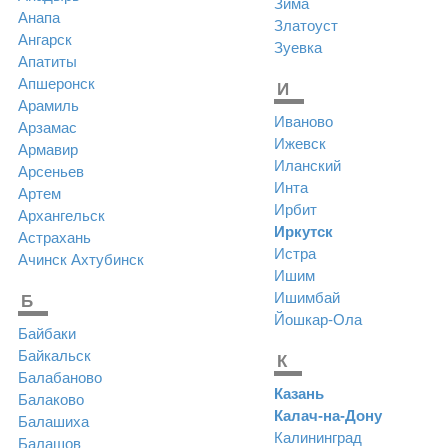
Зима
Анапа
Златоуст
Ангарск
Зуевка
Апатиты
Апшеронск
И
Арамиль
Иваново
Арзамас
Ижевск
Армавир
Иланский
Арсеньев
Инта
Артем
Ирбит
Архангельск
Иркутск
Астрахань
Истра
Ачинск
Ахтубинск
Ишим
Ишимбай
Б
Йошкар-Ола
Байбаки
Байкальск
К
Балабаново
Казань
Балаково
Калач-на-Дону
Балашиха
Калининград
Балашов