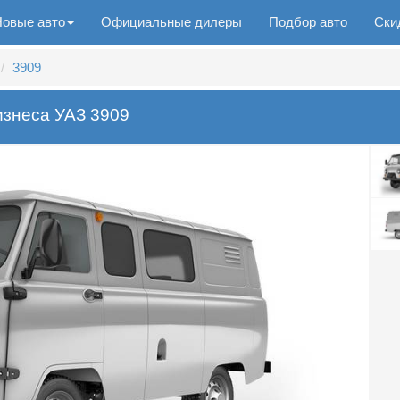
Новые авто
Официальные дилеры
Подбор авто
Ски
3909
изнеса УАЗ 3909