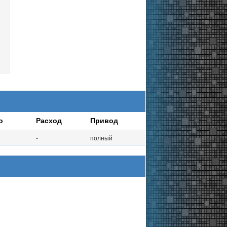
о
Расход
Привод
-
полный