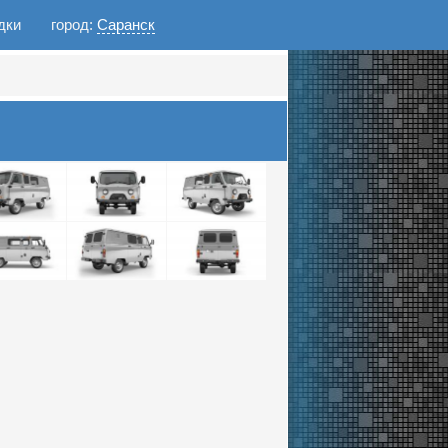
дки
город:
Саранск