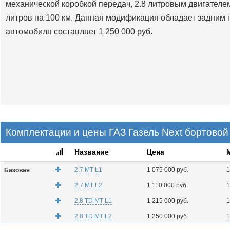
механической коробкой передач, 2.8 литровым двигателем 
литров на 100 км. Данная модификация обладает задним 
автомобиля составляет 1 250 000 руб.
Комплектации и цены ГАЗ Газель Next бортовой 
Название
Цена
2.7 MT L1
1 075 000 руб.
1
Базовая
2.7 MT L2
1 110 000 руб.
1
2.8 TD MT L1
1 215 000 руб.
1
2.8 TD MT L2
1 250 000 руб.
1